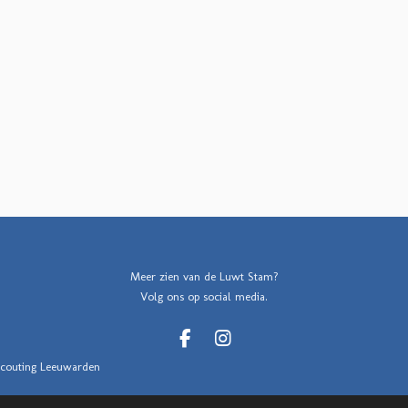
Meer zien van de Luwt Stam?
Volg ons op social media.
F
I
a
n
couting Leeuwarden
c
s
e
t