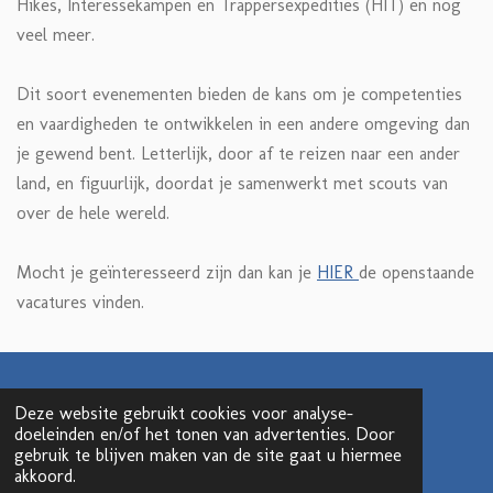
Hikes, Interessekampen
en Trappersexpedities (
HIT) en nog
veel meer.
Dit soort evenementen bieden de kans om je competenties
en vaardigheden te ontwikkelen in een andere omgeving dan
je gewend bent. Letterlijk, door af te reizen naar een ander
land, en figuurlijk, doordat je samenwerkt met scouts van
over de hele wereld.
Mocht je geïnteresseerd zijn dan kan je
HIER
de openstaande
vacatures vinden.
Meer zien van de Luwt Stam?
Deze website gebruikt cookies voor analyse-
Volg ons op social media.
doeleinden en/of het tonen van advertenties. Door
gebruik te blijven maken van de site gaat u hiermee
akkoord.
F
I